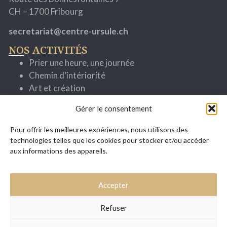
CH – 1700 Fribourg
secretariat@centre-ursule.ch
NOS ACTIVITÉS
Prier une heure, une journée
Chemin d’intériorité
Art et création
Cheminer avec la parole
Gérer le consentement
Spiritualité ignatienne
Se former pour mieux servir
Pour offrir les meilleures expériences, nous utilisons des
Evénements
technologies telles que les cookies pour stocker et/ou accéder
SITUATION / ACCÈS
aux informations des appareils.
Accepter
Refuser