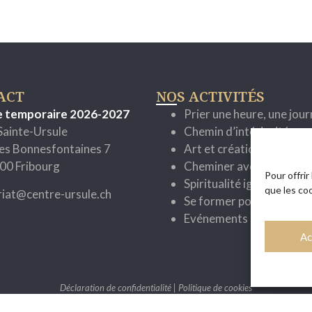
ACT
NOS ACTIVITÉS
e temporaire 2026-2027
Prier une heure, une jou
Sainte-Ursule
Chemin d’intériorité
es Bonnesfontaines 7
Art et création
00 Fribourg
Cheminer avec la parole
Pour offrir
Spiritualité ignatienne
que les co
riat@centre-ursule.ch
Se former pour mieux se
Evénements
Ac
Déclaration de confidentialité
|
Politique de cookies
Site réalisé avec ♥ par Unyque.ch