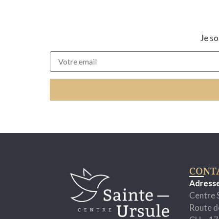
Je so
CONT
Adress
Centre 
Route d