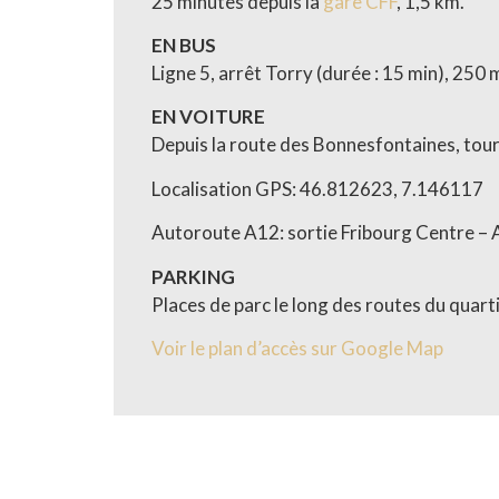
25 minutes depuis la
gare CFF
, 1,5 km.
EN BUS
Ligne 5, arrêt Torry (durée : 15 min), 250 
EN VOITURE
Depuis la route des Bonnesfontaines, tourn
Localisation GPS: 46.812623, 7.146117
Autoroute A12: sortie Fribourg Centre – A
PARKING
Places de parc le long des routes du quarti
Voir le plan d’accès sur Google Map