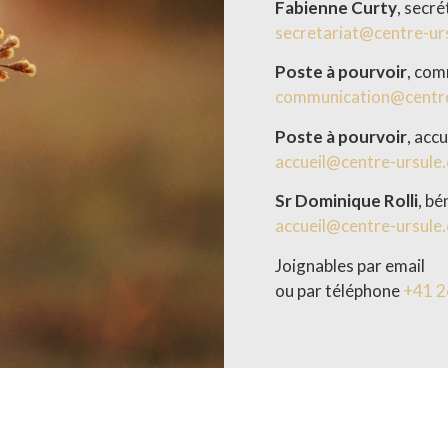
Fabienne Curty
, secré
secretariat@centre-ur
Poste à pourvoir
, com
communication@centre
Poste à pourvoir
, accu
accueil@centre-ursule.
Sr Dominique Rolli
, bé
accueil@centre-ursule.
Joignables par email
ou par téléphone
+41 2