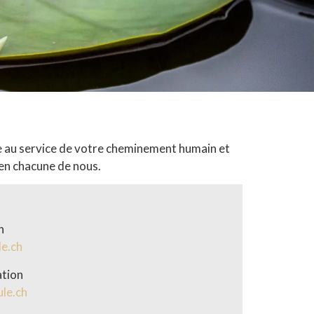
re au service de votre cheminement humain et
e en chacune de nous.
n
le.ch
ation
le.ch