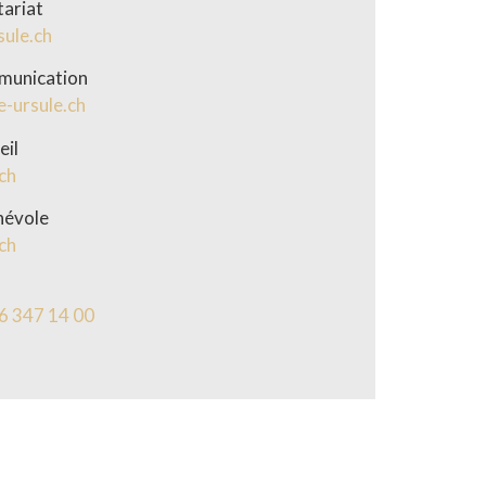
tariat
sule.ch
munication
-ursule.ch
eil
ch
névole
ch
6 347 14 00