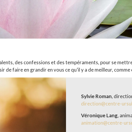
es talents, des confessions et des tempéraments, pour se mett
ésir de faire en grandir en vous ce qu’il y a de meilleur, comm
Sylvie Roman
, directio
direction@centre-ursu
Véronique Lang
, anim
animation@centre-ursu