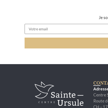
Je so
CONT
Adress
Centre 
Route d
CH – 17