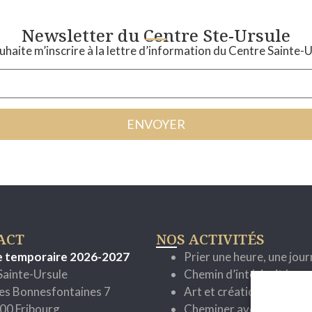
Newsletter du Centre Ste-Ursule
uhaite m’inscrire à la lettre d’information du Centre Sainte-
ACT
NOS ACTIVITÉS
e temporaire 2026-2027
Prier une heure, une jou
Sainte-Ursule
Chemin d’intériorité
es Bonnesfontaines 7
Art et création
00 Fribourg
Cheminer avec la parole