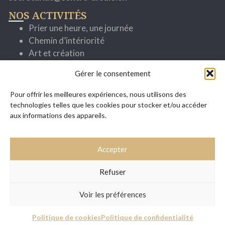
NOS ACTIVITÉS
Prier une heure, une journée
Chemin d’intériorité
Art et création
Cheminer avec la parole
Gérer le consentement
Spiritualité ignatienne
Se former pour mieux servir
Pour offrir les meilleures expériences, nous utilisons des
Evénements
technologies telles que les cookies pour stocker et/ou accéder
SITUATION / ACCÈS
aux informations des appareils.
Accepter
Refuser
Voir les préférences
Politique de cookies
Politique de confidentialité