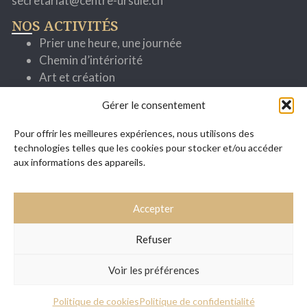
secretariat@centre-ursule.ch
NOS ACTIVITÉS
Prier une heure, une journée
Chemin d’intériorité
Art et création
Cheminer avec la parole
Gérer le consentement
Spiritualité ignatienne
Se former pour mieux servir
Pour offrir les meilleures expériences, nous utilisons des
Evénements
technologies telles que les cookies pour stocker et/ou accéder
SITUATION / ACCÈS
aux informations des appareils.
Accepter
Refuser
Voir les préférences
Politique de cookies
Politique de confidentialité