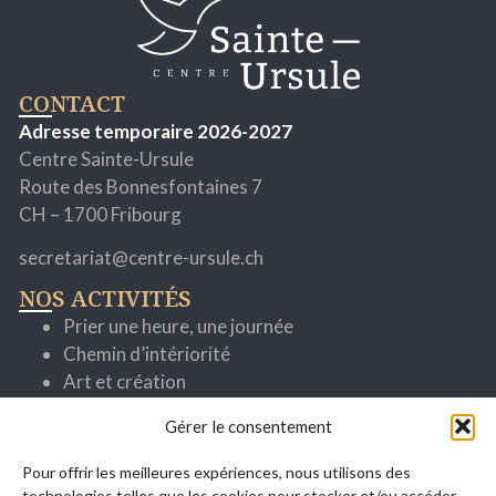
CONTACT
Adresse temporaire 2026-2027
Centre Sainte-Ursule
Route des Bonnesfontaines 7
CH – 1700 Fribourg
secretariat@centre-ursule.ch
NOS ACTIVITÉS
Prier une heure, une journée
Chemin d’intériorité
Art et création
Cheminer avec la parole
Gérer le consentement
Spiritualité ignatienne
Se former pour mieux servir
Pour offrir les meilleures expériences, nous utilisons des
Evénements
technologies telles que les cookies pour stocker et/ou accéder