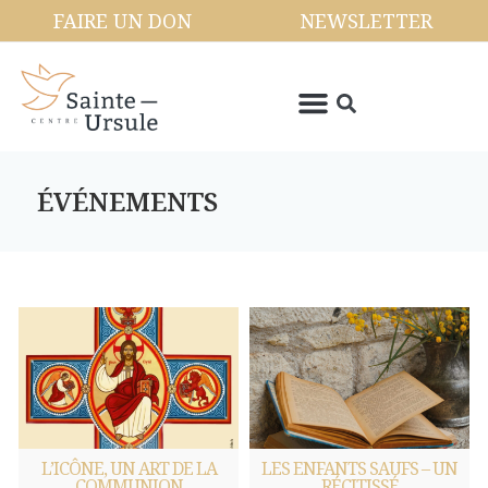
FAIRE UN DON
NEWSLETTER
ÉVÉNEMENTS
L’ICÔNE, UN ART DE LA
LES ENFANTS SAUFS – UN
COMMUNION
RÉCITISSÉ