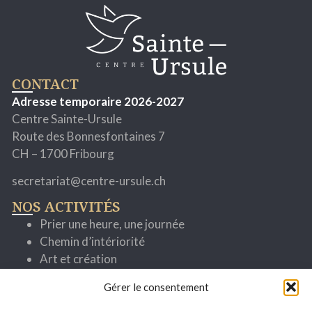
CONTACT
Adresse temporaire 2026-2027
Centre Sainte-Ursule
Route des Bonnesfontaines 7
CH – 1700 Fribourg
secretariat@centre-ursule.ch
NOS ACTIVITÉS
Prier une heure, une journée
Chemin d’intériorité
Art et création
Cheminer avec la parole
Gérer le consentement
Spiritualité ignatienne
Se former pour mieux servir