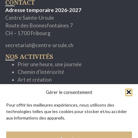
CONTACT
Adresse temporaire 2026-2027
Centre Sainte-Ursule
Route des Bonnesfontaines 7
CH – 1700 Fribourg
secretariat@centre-ursule.ch
NOS ACTIVITÉS
Prier une heure, une journée
Chemin d’intériorité
Art et création
Cheminer avec la parole
Gérer le consentement
Spiritualité ignatienne
Se former pour mieux servir
Pour offrir les meilleures expériences, nous utilisons des
Evénements
technologies telles que les cookies pour stocker et/ou accéder
SITUATION / ACCÈS
aux informations des appareils.